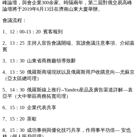
峰論壇，與會企業300余家。時隔兩年，第二屆對俄交易高峰
論壇將于2019年6月13日在濟南山東大廈舉辦。
會議流程：
1、12：00-13：20 賓客報到
2、13：25 主持人宣告會議開端、宣讀會議注意事項、介紹嘉
賓
3、13：30 山東省商務廳領導致辭
4、13：50 俄羅斯商場現狀以及俄羅斯用戶收購意向—尤蘇京
（亞太區總司理）
5、14：30 俄羅斯線上推行--Yandex産品及廣告渠道詳解—袁
亞平（大中華區商務拓寬司理）
6、15：10 企業代表共享
7、15：20 茶歇
8、15：30 成功事例與優化技巧共享，作用事半功倍— 安也
格（個人賬戶司理）