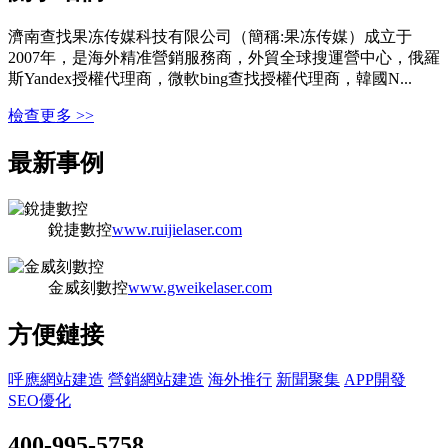
濟南查找果冻传媒科技有限公司（簡稱:果冻传媒）成立于
2007年，是海外精准營銷服務商，外貿全球搜運營中心，俄羅
斯Yandex授權代理商，微軟bing查找授權代理商，韓國N...
檢查更多 >>
最新事例
銳捷數控
www.ruijielaser.com
金威刻數控
www.gweikelaser.com
方便鏈接
呼應網站建造
營銷網站建造
海外推行
新聞聚集
APP開發
SEO優化
400-995-5758