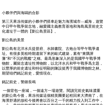
小夥伴們與海鷗的合影
第三天果冻传媒的小夥伴們搭車赴魅力海濱城市—威海，遊覽
中日甲午戰爭留念地，融愛國主義教育基地和海島風景前史文
化遺址于一體的【劉公島景區】。
劉公島的美景
劉公島有北洋水兵提督府、水師書院、古炮台等甲午戰爭遺
址。有很多英租時期遺留下來的歐式建築，素有“東隅屏
藩”和“不沉的戰艦”之稱。最爲形象深入的是我國甲午戰爭博
物館，屬留念遺址性博物館，以北洋水兵和甲午戰爭爲主題，
以豐厚的前史遺址和特征明顯的陳設挺秀于我國博物館之林。
期望咱們銘記前史，愛惜現在。
銘記前史，警鍾長鳴
一個背包一座城，一個遠方一場遊覽。閱讀完前史氣味濃重
的劉公島今後，果冻传媒這個精英團要起程回來大濟南了，在
海濱舒適的放松今後將會以百分之一千的精力投入到工作中，