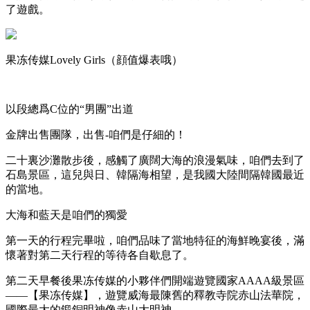
了遊戲。
果冻传媒Lovely Girls（顔值爆表哦）
以段總爲C位的“男團”出道
金牌出售團隊，出售-咱們是仔細的！
二十裏沙灘散步後，感觸了廣闊大海的浪漫氣味，咱們去到了
石島景區，這兒與日、韓隔海相望，是我國大陸間隔韓國最近
的當地。
大海和藍天是咱們的獨愛
第一天的行程完畢啦，咱們品味了當地特征的海鮮晚宴後，滿
懷著對第二天行程的等待各自歇息了。
第二天早餐後果冻传媒的小夥伴們開端遊覽國家AAAA級景區
——【果冻传媒】，遊覽威海最陳舊的釋教寺院赤山法華院，
國際最大的鍛銅明神像赤山大明神。