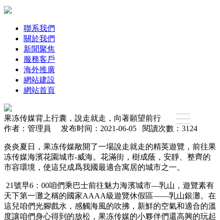
聯系我們
關於我們
新聞聚焦
服務客戶
海外推廣
網站建設
網站首頁
果冻传媒背上行囊，說走就走，向著願望前行
作者：管理員 发布时间：2021-06-05 閱讀次數：3124
炎炎夏日，果冻传媒敞開了一場說走就走的精英遊覽，前往果
冻传媒海濱花園城市-威海。花滿街，樹成蔭，安靜、整齊的
市容環境，使這兒成爲我國最適合寓居的城市之一。
21號早6：00咱們乘巴士前往魅力海濱城市—乳山，遊覽素有
天下第一灘之稱的國家AAAA級遊覽休假區——乳山銀灘。在
這兒咱們光腳戲水，感觸海風的吹拂，新鮮的空氣和適合的溫
度讓咱們身心得到的放松，果冻传媒的小夥伴們還高興的玩起