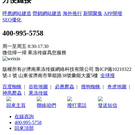
呼應網站建造
營銷網站建造
海外推行
新聞聚集
APP開發
SEO優化
400-995-5758
周一至周五 8:30-17:30
微信掃一掃 果冻传媒爲您服務
版權所有@濟南果冻传媒網絡科技有限公司 魯ICP備10210322
號-1 號
山東省濟南市華能路38號彙能大廈5樓
全球搜
百度蜘蛛
|
谷歌地圖
|
必應爬蟲
|
搜狗蜘蛛
|
奇虎地圖
|
神馬爬蟲
|
果冻传媒
回來主頁
聯絡咱們
撥打電話
發送短信
在線咨詢
400-995-5758
回來頂部