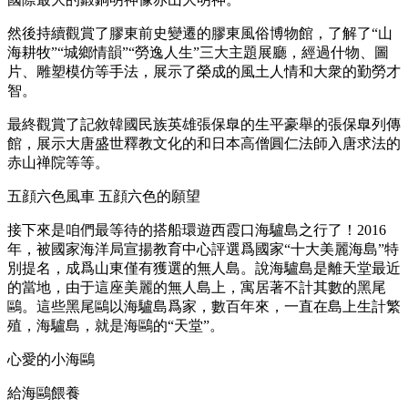
然後持續觀賞了膠東前史變遷的膠東風俗博物館，了解了“山
海耕牧”“城鄉情韻”“勞逸人生”三大主題展廳，經過什物、圖
片、雕塑模仿等手法，展示了榮成的風土人情和大衆的勤勞才
智。
最終觀賞了記敘韓國民族英雄張保臯的生平豪舉的張保臯列傳
館，展示大唐盛世釋教文化的和日本高僧圓仁法師入唐求法的
赤山禅院等等。
五顔六色風車 五顔六色的願望
接下來是咱們最等待的搭船環遊西霞口海驢島之行了！2016
年，被國家海洋局宣揚教育中心評選爲國家“十大美麗海島”特
別提名，成爲山東僅有獲選的無人島。說海驢島是離天堂最近
的當地，由于這座美麗的無人島上，寓居著不計其數的黑尾
鷗。這些黑尾鷗以海驢島爲家，數百年來，一直在島上生計繁
殖，海驢島，就是海鷗的“天堂”。
心愛的小海鷗
給海鷗餵養